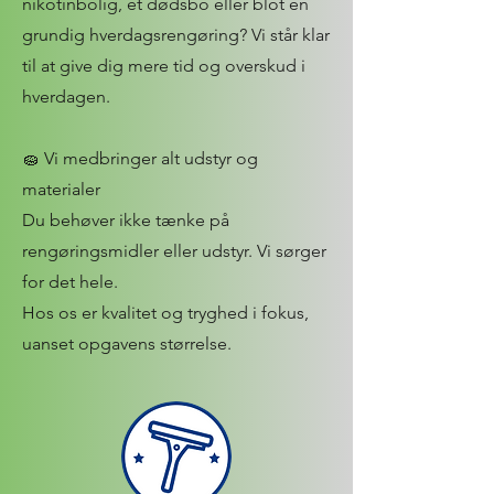
nikotinbolig, et dødsbo eller blot en
grundig hverdagsrengøring? Vi står klar
til at give dig mere tid og overskud i
hverdagen.
🧽 Vi medbringer alt udstyr og
materialer
Du behøver ikke tænke på
rengøringsmidler eller udstyr. Vi sørger
for det hele.
Hos os er kvalitet og tryghed i fokus,
uanset opgavens størrelse.