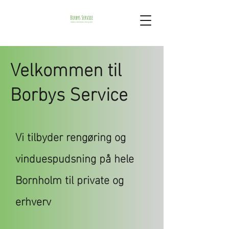
Velkommen til
Borbys Service
Vi tilbyder rengøring og
vinduespudsning på hele
Bornholm til private og
erhverv